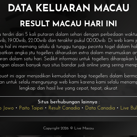
DATA KELUARAN MACAU
RESULT MACAU HARI INI
terdiri dari 5 kali putaran dalam sehari dengan perbedaan waktu
0wib, 19.00wib, 22.00wib dan terakhir pukul 00.00wib. Di web kami 
ya hal ini memang selalu di tunggu tunggu pecinta togel dalam hal
patkan angka jitu togellers diharuskan extra dalam merumuskan a
n dalam satu hari. Sedikit informasi untuk togellers diharapkan leb
engan alasan banyak nya situs bandar judi online yang sering men
buat ini agar menjadikan kemudahan bagi toegellers dalam berma
kan untuk selalu mengunjungi web kami karena kami selalu menam
lengkap dan hasil live yang cepat, tepat, akurat.
Situs berhubungan lainnya :
o Jowo
•
Paito Taipei
•
Result Canadia
•
Data Canadia
•
Live Bul
Copyright 2026 © Live Macau