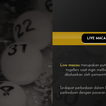
LIVE MAC
Live macau
merupakan putar
togellers saat ingin meli
dikeluarkan oleh pemerin
Terdapat perbedaan dalam liv
perbedaan dengan pasaran t