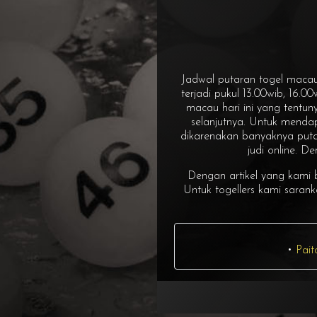
Jadwal putaran togel macau 
terjadi pukul 13.00wib, 16.0
macau hari ini yang tentun
selanjutnya. Untuk menda
dikarenakan banyaknya putara
judi online. D
Dengan artikel yang kami 
Untuk togellers kami saran
•
Pait